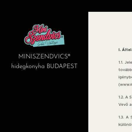
I. Ált
MINISZENDVICS®
1.1. J
hidegkonyha BUDAPEST
tovább
igényb
(www.mi
1.2. A 
Vevő a 
1.3. A 
különös