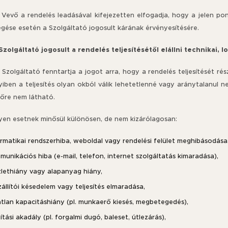
A Vevő a rendelés leadásával kifejezetten elfogadja, hogy a jelen po
gése esetén a Szolgáltató jogosult kárának érvényesítésére.
 Szolgáltató jogosult a rendelés teljesítésétől elállni technikai,
A Szolgáltató fenntartja a jogot arra, hogy a rendelés teljesítését ré
iben a teljesítés olyan okból válik lehetetlenné vagy aránytalanul n
lőre nem látható.
Ilyen esetnek minősül különösen, de nem kizárólagosan:
ormatikai rendszerhiba, weboldal vagy rendelési felület meghibásodása
unikációs hiba (e-mail, telefon, internet szolgáltatás kimaradása),
zlethiány vagy alapanyag hiány,
állítói késedelem vagy teljesítés elmaradása,
atlan kapacitáshiány (pl. munkaerő kiesés, megbetegedés),
lítási akadály (pl. forgalmi dugó, baleset, útlezárás),