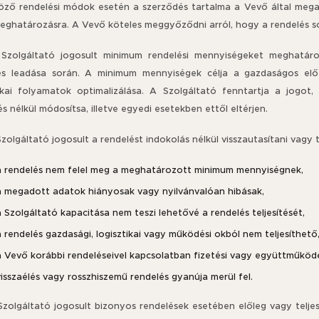
öző rendelési módok esetén a szerződés tartalma a Vevő által megad
meghatározásra. A Vevő köteles meggyőződni arról, hogy a rendelés 
 Szolgáltató jogosult minimum rendelési mennyiségeket meghatár
és leadása során. A minimum mennyiségek célja a gazdaságos előál
tikai folyamatok optimalizálása. A Szolgáltató fenntartja a jogo
és nélkül módosítsa, illetve egyedi esetekben ettől eltérjen.
Szolgáltató jogosult a rendelést indokolás nélkül visszautasítani vagy 
a rendelés nem felel meg a meghatározott minimum mennyiségnek,
a megadott adatok hiányosak vagy nyilvánvalóan hibásak,
 Szolgáltató kapacitása nem teszi lehetővé a rendelés teljesítését,
 rendelés gazdasági, logisztikai vagy működési okból nem teljesíthető
a Vevő korábbi rendeléseivel kapcsolatban fizetési vagy együttműködé
isszaélés vagy rosszhiszemű rendelés gyanúja merül fel.
 Szolgáltató jogosult bizonyos rendelések esetében előleg vagy telj