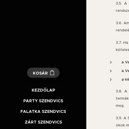
3.5. A
rendsze
3.6. A
rendelé
3.7. Ha
köteles
a V
a V
KOSÁR
a k
KEZDŐLAP
3.8. A
terméke
PARTY SZENDVICS
meg.
FALATKA SZENDVICS
3.9. A 
ZÁRT SZENDVICS
okok mi