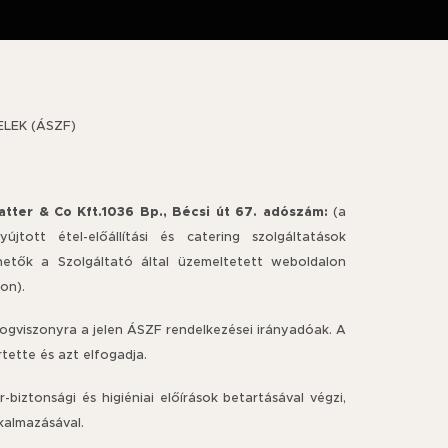
LEK (ÁSZF)
atter & Co Kft.1036 Bp., Bécsi út 67. adószám:
(a
újtott étel-előállítási és catering szolgáltatások
ehetők a Szolgáltató által üzemeltetett weboldalon
on).
jogviszonyra a jelen ÁSZF rendelkezései irányadóak. A
tette és azt elfogadja.
-biztonsági és higiéniai előírások betartásával végzi,
kalmazásával.