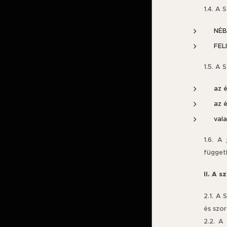
1.4. A 
NÉB
FEL
1.5. A 
az é
az é
val
1.6. A
függetl
II. A s
2.1. A 
és szor
2.2. A