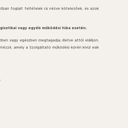
ntban foglalt feltételek rá nézve kötelezőek, és azok
 logisztikai vagy egyéb működési hiba esetén.
szben vagy egészben megtagadja, illetve attól elálljon,
ehézzé, amely a Szolgáltató működési körén kívül esik
,