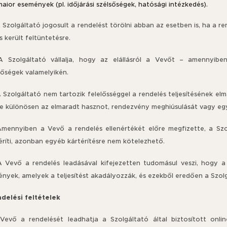
maior események (pl. időjárási szélsőségek, hatósági intézkedés).
A Szolgáltató jogosult a rendelést törölni abban az esetben is, ha a r
 került feltüntetésre.
 A Szolgáltató vállalja, hogy az elállásról a Vevőt – amennyibe
tőségek valamelyikén.
A Szolgáltató nem tartozik felelősséggel a rendelés teljesítésének e
ve különösen az elmaradt hasznot, rendezvény meghiúsulását vagy e
 Amennyiben a Vevő a rendelés ellenértékét előre megfizette, a Szo
éríti, azonban egyéb kártérítésre nem kötelezhető.
 A Vevő a rendelés leadásával kifejezetten tudomásul veszi, hogy 
nyek, amelyek a teljesítést akadályozzák, és ezekből eredően a Szolg
ndelési feltételek
 Vevő a rendelését leadhatja a Szolgáltató által biztosított onli