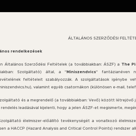
ÁLTALÁNOS SZERZŐDÉSI FELTÉTE
alános rendelkezések
The Pl
elen Általános Szerződési Feltételek (a továbbiakban: ÁSZF) a
Miniszendvics
iakban: Szolgáltató) által, a "
" fantázianéven ny
evételének feltételeit szabályozzák. A szolgáltatások igénybe v
niszendvics.hu), valamint egyéb csatornákon (különösen e-mail, telef
Szolgáltató és a megrendelő (a továbbiakban: Vevő) között létrejövő 
rendelés leadásával kijelenti, hogy a jelen ÁSZF-et megismerte, megér
Szolgáltató élelmiszer-előállító tevékenységét a vonatkozó élelmiszer
en a HACCP (Hazard Analysis and Critical Control Points) rendszer al