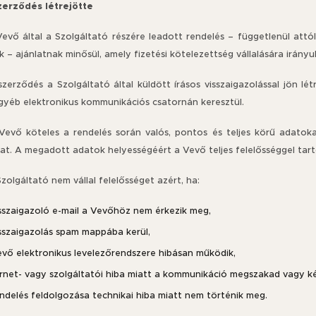
 szerződés létrejötte
Vevő által a Szolgáltató részére leadott rendelés – függetlenül attó
k – ajánlatnak minősül, amely fizetési kötelezettség vállalására irányul
szerződés a Szolgáltató által küldött írásos visszaigazolással jön lé
gyéb elektronikus kommunikációs csatornán keresztül.
 Vevő köteles a rendelés során valós, pontos és teljes körű adatokat
at. A megadott adatok helyességéért a Vevő teljes felelősséggel tart
Szolgáltató nem vállal felelősséget azért, ha:
isszaigazoló e-mail a Vevőhöz nem érkezik meg,
isszaigazolás spam mappába kerül,
evő elektronikus levelezőrendszere hibásan működik,
ernet- vagy szolgáltatói hiba miatt a kommunikáció megszakad vagy k
endelés feldolgozása technikai hiba miatt nem történik meg.