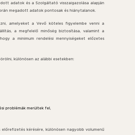
ott adatok és a Szolgáltató visszaigazolása alapján
során megadott adatok pontosak és hiánytalanok.
ozni, amelyeket a Vevő köteles figyelembe venni a
lítás, a megfelelő minőség biztosítása, valamint a
t, hogy a minimum rendelési mennyiségeket előzetes
törölni, különösen az alábbi esetekben:
,
si problémák merültek fel,
es előrefizetés kérésére, különösen nagyobb volumenű