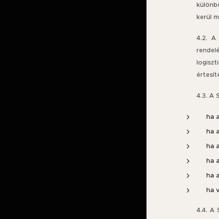
különb
kerül 
4.2. A
rendel
logisz
értesít
4.3. A 
ha 
ha 
ha a
ha a
ha 
ha v
4.4. A