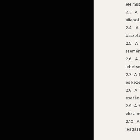
élelmis
2.3. A
állapot
2.4. A
összeté
2.5. A
személy
2.6. A
lehetsé
2.7. A
és keze
2.8. A
esetén
2.9. A
elő a m
2.10. 
leadásá