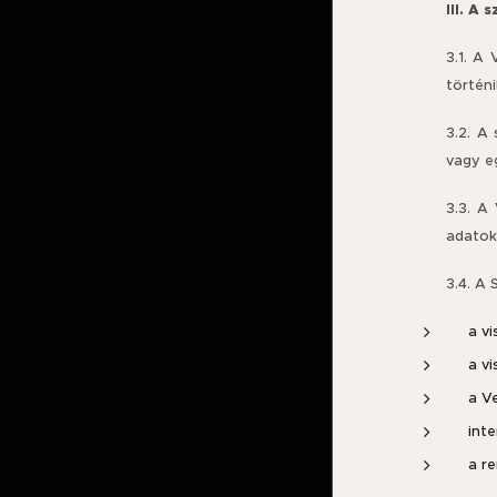
III. A
3.1. A 
történi
3.2. A 
vagy e
3.3. A
adatok
3.4. A 
a v
a v
a V
int
a r