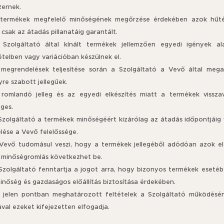
zernek.
 termékek megfelelő minőségének megőrzése érdekében azok hűtést
 csak az átadás pillanatáig garantált.
 Szolgáltató által kínált termékek jellemzően egyedi igények a
telben vagy variációban készülnek el.
 megrendelések teljesítése során a Szolgáltató a Vevő által megad
re szabott jellegűek.
 romlandó jelleg és az egyedi elkészítés miatt a termékek visszav
ges.
 Szolgáltató a termékek minőségéért kizárólag az átadás időpontjáig 
lése a Vevő felelőssége.
 Vevő tudomásul veszi, hogy a termékek jellegéből adódóan azok el
 minőségromlás következhet be.
 Szolgáltató fenntartja a jogot arra, hogy bizonyos termékek esetébe
inőség és gazdaságos előállítás biztosítása érdekében.
A jelen pontban meghatározott feltételek a Szolgáltató működésén
val ezeket kifejezetten elfogadja.