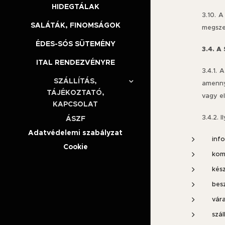
HIDEGTÁLAK
3.10. 
SALÁTÁK, FINOMSÁGOK
megsze
ÉDES-SÓS SÜTEMÉNY
3.4. A
ITAL RENDEZVÉNYRE
3.4.1. 
SZÁLLÍTÁS,
amenny
TÁJÉKOZTATÓ,
vagy e
KAPCSOLAT
3.4.2. 
ÁSZF
Adatvédelemi szabályzat
inf
Cookie
komm
kés
besz
vár
szál