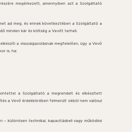
ő részére megérkezett, amennyiben azt a Szolgáltató
címet ad meg, és ennek következtében a Szolgáltató a
dő minden kár és költség a Vevőt terheli.
 elkészíti a visszaigazolásnak megfelelően, úgy a Vevő
r is, ha:
intettel a Szolgáltató a megrendelt és elkészített
sítés a Vevő érdekkörében felmerült okból nem valósul
en – különösen technikai, kapacitásbeli vagy működési