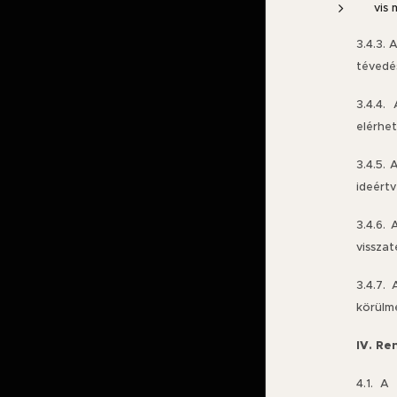
vis 
3.4.3. 
tévedés
3.4.4.
elérhe
3.4.5. 
ideért
3.4.6.
visszat
3.4.7.
körülmé
IV. Re
4.1. A