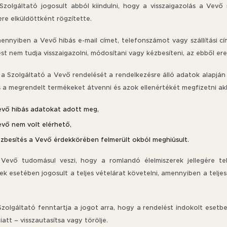
 Szolgáltató jogosult abból kiindulni, hogy a visszaigazolás a Vev
re elküldöttként rögzítette.
mennyiben a Vevő hibás e-mail címet, telefonszámot vagy szállítási 
st nem tudja visszaigazolni, módosítani vagy kézbesíteni, az ebből ere
 a Szolgáltató a Vevő rendelését a rendelkezésre álló adatok alapján
 a megrendelt termékeket átvenni és azok ellenértékét megfizetni akko
evő hibás adatokat adott meg,
evő nem volt elérhető,
ézbesítés a Vevő érdekkörében felmerült okból meghiúsult.
 Vevő tudomásul veszi, hogy a romlandó élelmiszerek jellegére tek
k esetében jogosult a teljes vételárat követelni, amennyiben a telje
Szolgáltató fenntartja a jogot arra, hogy a rendelést indokolt esetb
att – visszautasítsa vagy törölje.