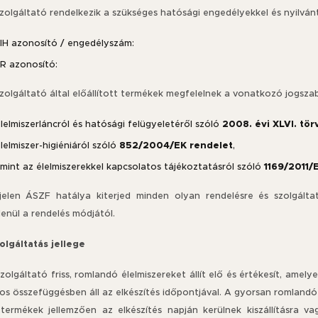
Szolgáltató rendelkezik a szükséges hatósági engedélyekkel és nyilván
IH azonosító / engedélyszám:
IR azonosító:
Szolgáltató által előállított termékek megfelelnek a vonatkozó jogsz
2008. évi XLVI. tö
lelmiszerláncról és hatósági felügyeletéről szóló
852/2004/EK rendelet
lelmiszer-higiéniáról szóló
,
1169/2011/
amint az élelmiszerekkel kapcsolatos tájékoztatásról szóló
 jelen ÁSZF hatálya kiterjed minden olyan rendelésre és szolgálta
enül a rendelés módjától.
zolgáltatás jellege
Szolgáltató friss, romlandó élelmiszereket állít elő és értékesít, am
os összefüggésben áll az elkészítés időpontjával. A gyorsan romlandó 
 termékek jellemzően az elkészítés napján kerülnek kiszállításra 