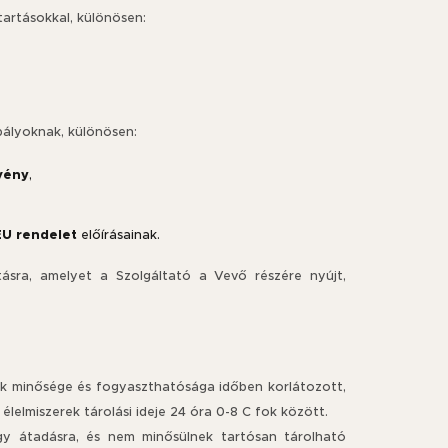
tartásokkal, különösen:
abályoknak, különösen:
rvény
,
EU rendelet
előírásainak.
tásra, amelyet a Szolgáltató a Vevő részére nyújt,
elyek minősége és fogyaszthatósága időben korlátozott,
élelmiszerek tárolási ideje 24 óra 0-8 C fok között.
vagy átadásra, és nem minősülnek tartósan tárolható