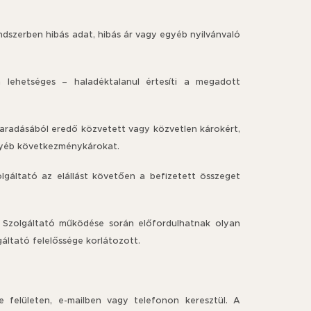
endszerben hibás adat, hibás ár vagy egyéb nyilvánvaló
n lehetséges – haladéktalanul értesíti a megadott
lmaradásából eredő közvetett vagy közvetlen károkért,
gyéb következménykárokat.
lgáltató az elállást követően a befizetett összeget
a Szolgáltató működése során előfordulhatnak olyan
áltató felelőssége korlátozott.
ne felületen, e-mailben vagy telefonon keresztül. A