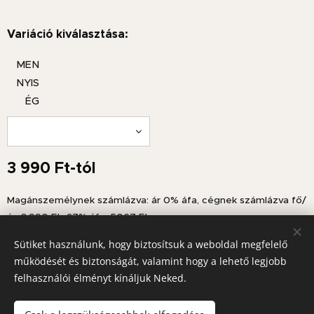
Variáció kiválasztása:
MEN
NYIS
ÉG
3 990
Ft
-tól
Magánszemélynek számlázva: ár 0% áfa, cégnek számlázva fő/
ár: 3.990 Ft+27% áfa=5067 Ft.
Sütiket használunk, hogy biztosítsuk a weboldal megfelelő
működését és biztonságát, valamint hogy a lehető legjobb
felhasználói élményt kínáljuk Neked.
© Copyright 2026 Miniszendvics.hu
Az oldalt a Miniszendvics
®
működteti
Sütik