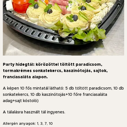
Party hidegtál: körözöttel töltött paradicsom,
tormakrémes sonkatekercs, kaszinótojás, sajtok,
franciasaláta alapon.
A képen 10 fős mintatál látható: 5 db töltött paradicsom, 10 db
sonkatekercs, 10 db kaszinótojás+10 főre franciasaláta
adag+sajt kóstoló)
A tálalásra használt tál ingyenes.
Allergén anyagok: 1, 3, 7, 10