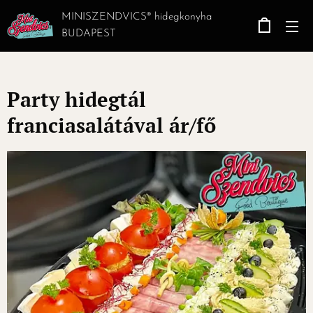
MINISZENDVICS® hidegkonyha
BUDAPEST
Party hidegtál
franciasalátával ár/fő