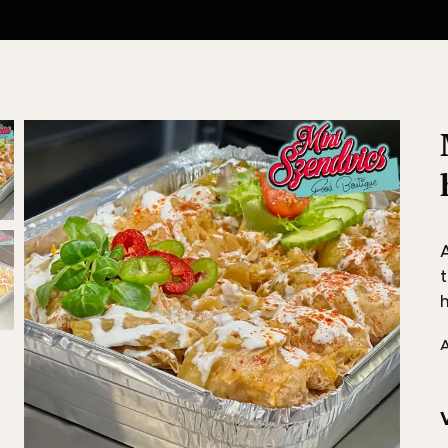
t
h
A