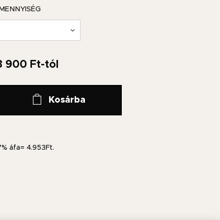
MENNYISÉG
3 900
Ft
-tól
Kosárba
7% áfa= 4.953Ft.