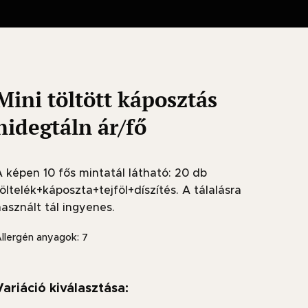
Mini töltött káposztás
hidegtáln ár/fő
A képen 10 fős mintatál látható: 20 db
öltelék+káposzta+tejföl+díszítés. A tálalásra
asznált tál ingyenes.
llergén anyagok: 7
Variáció kiválasztása: