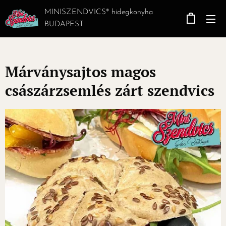
MINISZENDVICS® hidegkonyha
BUDAPEST
Márványsajtos magos
császárzsemlés zárt szendvics