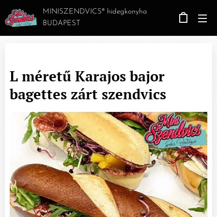
MINISZENDVICS® hidegkonyha
BUDAPEST
L méretű Karajos bajor
bagettes zárt szendvics