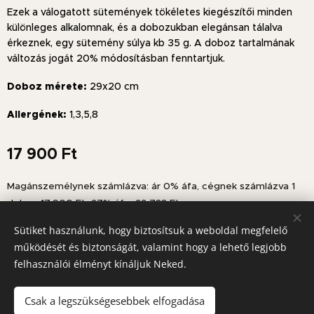
Ezek a válogatott sütemények tökéletes kiegészítői minden
különleges alkalomnak, és a dobozukban elegánsan tálalva
érkeznek, egy sütemény súlya kb 35 g. A doboz tartalmának
változás jogát 20% módosításban fenntartjuk.
Doboz mérete:
29x20 cm
Allergének:
1,3,5,8
17 900
Ft
Magánszemélynek számlázva: ár 0% áfa, cégnek számlázva 1
doboz 17.900 Ft+27% áfa=22 733 Ft
Sütiket használunk, hogy biztosítsuk a weboldal megfelelő
működését és biztonságát, valamint hogy a lehető legjobb
felhasználói élményt kínáljuk Neked.
© Copyright 2026 Miniszendvics.hu
Az oldalt a Miniszendvics
®
működteti
Sütik
Csak a legszükségesebbek elfogadása